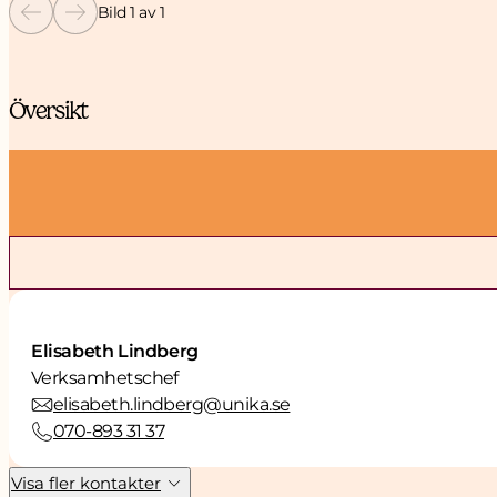
Bild 1 av 1
Översikt
Elisabeth Lindberg
Verksamhetschef
elisabeth.lindberg@unika.se
070-893 31 37
Visa fler kontakter