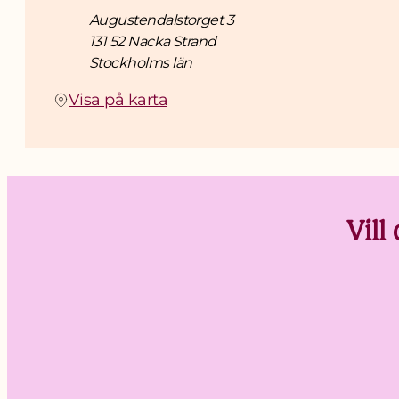
Adress
Augustendalstorget 3
131 52 Nacka Strand
Stockholms län
(Öppnas i ny flik)
Visa på karta