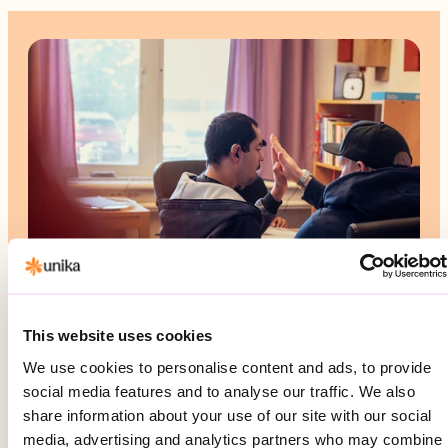
This website uses cookies
Kontakta oss gärna
We use cookies to personalise content and ads, to provide
Hos Unika tror vi på varje människas rätt att
social media features and to analyse our traffic. We also
share information about your use of our site with our social
leva sitt liv på sina villkor – med stöd som
media, advertising and analytics partners who may combine