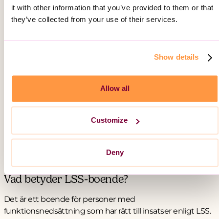
stärker, inte begränsar.
it with other information that you’ve provided to them or that
they’ve collected from your use of their services.
Vill du veta mer om våra gruppbostäder,
korttidsboenden eller hur det går till att få en plats?
Hör av dig till oss så berättar vi mer.
Show details
Kontakta placeringsteamet
Allow all
Customize
Vanliga frågor om LSS-boende
Deny
Vad betyder LSS-boende?
Det är ett boende för personer med
funktionsnedsättning som har rätt till insatser enligt LSS.