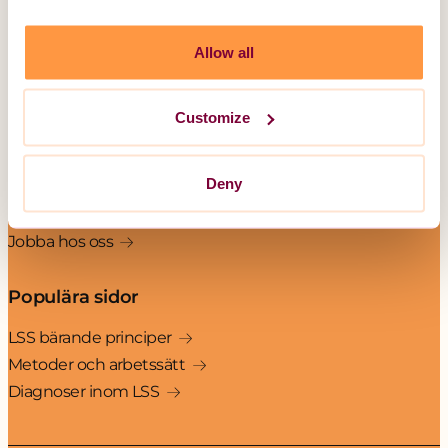
Korttidsboende
Serviceboende
Allow all
Boende för barn och ungdom
Unika Assistans
Customize
Övrig information
Deny
Om LSS
Kontakt
Jobba hos oss
Populära sidor
LSS bärande principer
Metoder och arbetssätt
Diagnoser inom LSS