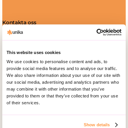
Kontakta oss
Telefon:
010-161 54 51
Besöksadress:
This website uses cookies
Hälsingegatan 49
113 31 Stockholm
We use cookies to personalise content and ads, to
provide social media features and to analyse our traffic.
Postadress:
We also share information about your use of our site with
Box 3020, 103 61 Stockholm
our social media, advertising and analytics partners who
may combine it with other information that you’ve
provided to them or that they’ve collected from your use
of their services.
Vårt erbjudande
Daglig verksamhet
Gruppbostad
Show details