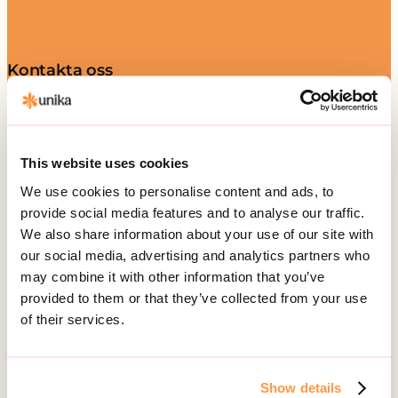
Kontakta oss
Telefon:
010-161 54 51
Besöksadress:
This website uses cookies
Hälsingegatan 49
113 31 Stockholm
We use cookies to personalise content and ads, to
provide social media features and to analyse our traffic.
Postadress:
We also share information about your use of our site with
Box 3020, 103 61 Stockholm
our social media, advertising and analytics partners who
may combine it with other information that you’ve
provided to them or that they’ve collected from your use
of their services.
Vårt erbjudande
Daglig verksamhet
Gruppbostad
Show details