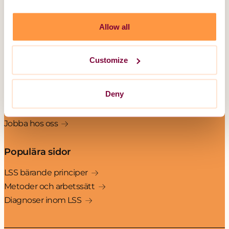
Korttidsboende
Serviceboende
Allow all
Boende för barn och ungdom
Unika Assistans
Customize
Övrig information
Deny
Om LSS
Kontakt
Jobba hos oss
Populära sidor
LSS bärande principer
Metoder och arbetssätt
Diagnoser inom LSS