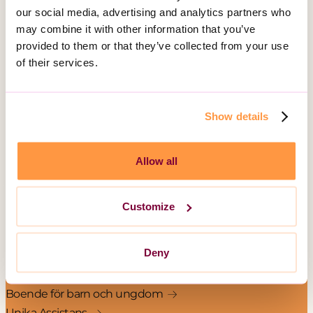
our social media, advertising and analytics partners who
Telefon:
010-161 54 51
may combine it with other information that you’ve
provided to them or that they’ve collected from your use
Besöksadress:
of their services.
Hälsingegatan 49
113 31 Stockholm
Show details
Postadress:
Box 3020, 103 61 Stockholm
Allow all
Vårt erbjudande
Customize
Daglig verksamhet
Gruppbostad
Deny
Korttidsboende
Serviceboende
Boende för barn och ungdom
Unika Assistans