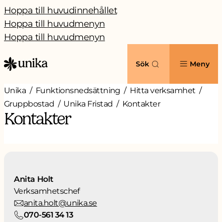
Hoppa till huvudinnehållet
Hoppa till huvudmenyn
Hoppa till huvudmenyn
Sök
Meny
Unika
Funktionsnedsättning
Hitta verksamhet
Gruppbostad
Unika Fristad
Kontakter
Kontakter
Anita Holt
Verksamhetschef
anita.holt@unika.se
070-561 34 13