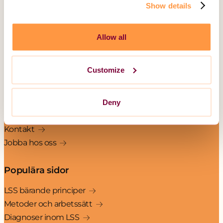
Daglig verksamhet
Show details
Gruppbostad
Korttidsboende
Allow all
Serviceboende
Boende för barn och ungdom
Unika Assistans
Customize
Övrig information
Deny
Om LSS
Kontakt
Jobba hos oss
Populära sidor
LSS bärande principer
Metoder och arbetssätt
Diagnoser inom LSS