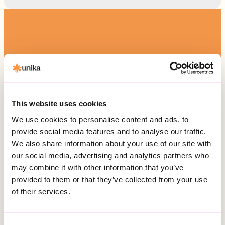
Kontakta oss
Telefon:
010-161 54 51
This website uses cookies
Besöksadress:
Hälsingegatan 49
We use cookies to personalise content and ads, to
113 31 Stockholm
provide social media features and to analyse our traffic.
We also share information about your use of our site with
Postadress:
our social media, advertising and analytics partners who
Box 3020, 103 61 Stockholm
may combine it with other information that you’ve
provided to them or that they’ve collected from your use
of their services.
Vårt erbjudande