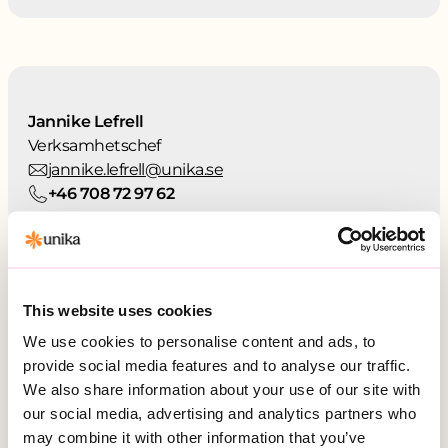
Jannike Lefrell
Verksamhetschef
jannike.lefrell@unika.se
+46 708 72 97 62
This website uses cookies
Kontakta oss
We use cookies to personalise content and ads, to
provide social media features and to analyse our traffic.
Telefon:
010-161 54 51
We also share information about your use of our site with
our social media, advertising and analytics partners who
Besöksadress:
may combine it with other information that you’ve
Hälsingegatan 49