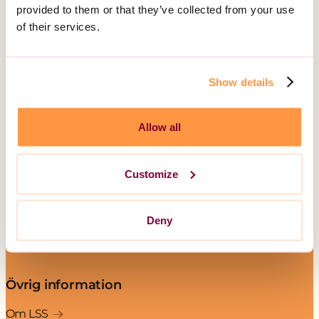
provided to them or that they’ve collected from your use
113 31 Stockholm
of their services.
Postadress:
Box 3020, 103 61 Stockholm
Show details
Vårt erbjudande
Allow all
Daglig verksamhet
Gruppbostad
Customize
Korttidsboende
Serviceboende
Deny
Boende för barn och ungdom
Unika Assistans
Övrig information
Om LSS