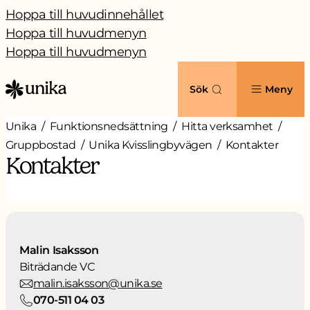
Hoppa till huvudinnehållet
Hoppa till huvudmenyn
Hoppa till huvudmenyn
Sök
Meny
Unika
Funktionsnedsättning
Hitta verksamhet
Gruppbostad
Unika Kvisslingbyvägen
Kontakter
Kontakter
Malin Isaksson
Biträdande VC
malin.isaksson@unika.se
070-511 04 03