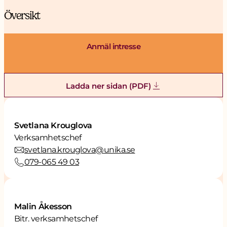
Översikt
Anmäl intresse
Ladda ner sidan (PDF)
Svetlana Krouglova
Verksamhetschef
svetlana.krouglova@unika.se
079-065 49 03
Malin Åkesson
Bitr. verksamhetschef