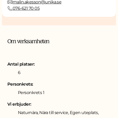
malin.akesson@unika.se
076-621 70 05
Om verksamheten
Antal platser:
6
Personkrets:
Personkrets 1
Vi erbjuder:
Naturnära, Nära till service, Egen uteplats,