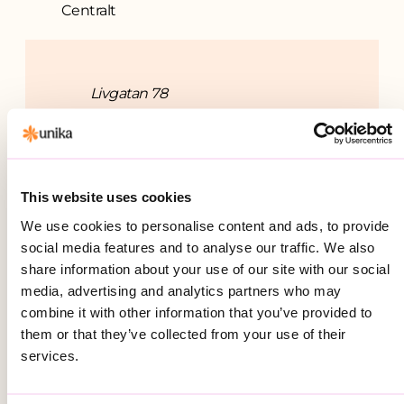
Centralt
Adress
Livgatan 78
583 72 Vikingstad
Östergötlands län
(Öppnas i ny flik)
Visa på karta
This website uses cookies
We use cookies to personalise content and ads, to provide
social media features and to analyse our traffic. We also
share information about your use of our site with our social
media, advertising and analytics partners who may
Ansöka om stöd för
combine it with other information that you’ve provided to
funktionsnedsättning
them or that they’ve collected from your use of their
services.
Gruppbostaden bedrivs på entreprenad på