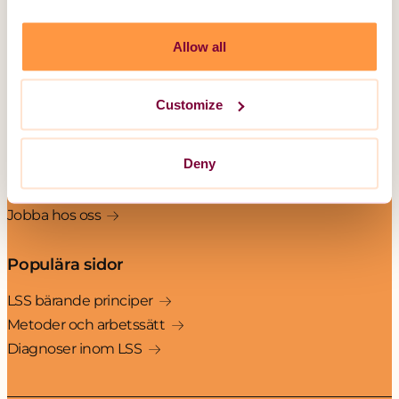
Korttidsboende
Serviceboende
Allow all
Boende för barn och ungdom
Unika Assistans
Customize
Övrig information
Deny
Om LSS
Kontakt
Jobba hos oss
Populära sidor
LSS bärande principer
Metoder och arbetssätt
Diagnoser inom LSS