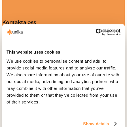
Kontakta oss
Telefon:
010-161 54 51
Besöksadress:
This website uses cookies
Hälsingegatan 49
113 31 Stockholm
We use cookies to personalise content and ads, to
provide social media features and to analyse our traffic.
Postadress:
We also share information about your use of our site with
Box 3020, 103 61 Stockholm
our social media, advertising and analytics partners who
may combine it with other information that you’ve
provided to them or that they’ve collected from your use
of their services.
Vårt erbjudande
Daglig verksamhet
Gruppbostad
Show details