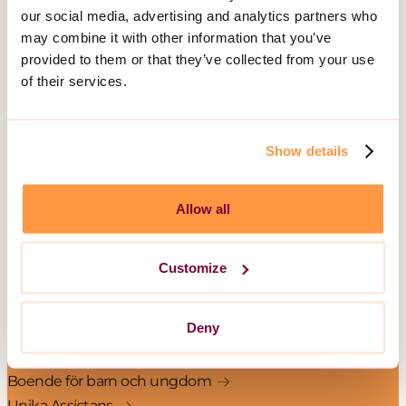
our social media, advertising and analytics partners who
Telefon:
010-161 54 51
may combine it with other information that you’ve
provided to them or that they’ve collected from your use
Besöksadress:
of their services.
Hälsingegatan 49
113 31 Stockholm
Show details
Postadress:
Box 3020, 103 61 Stockholm
Allow all
Vårt erbjudande
Customize
Daglig verksamhet
Gruppbostad
Deny
Korttidsboende
Serviceboende
Boende för barn och ungdom
Unika Assistans