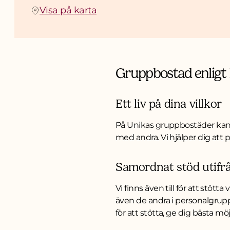
(Öppnas i ny flik)
Visa på karta
Gruppbostad enligt
Ett liv på dina villkor
På Unikas gruppbostäder kan d
med andra. Vi hjälper dig att p
Samordnat stöd utifr
Vi finns även till för att stött
även de andra i personalgruppe
för att stötta, ge dig bästa möj