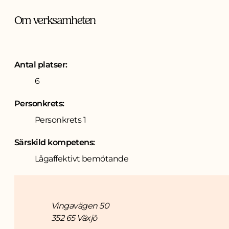
Om verksamheten
Antal platser:
6
Personkrets:
Personkrets 1
Särskild kompetens:
Lågaffektivt bemötande
Adress
Vingavägen 50
352 65 Växjö