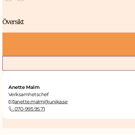
Översikt
Anette Malm
Verksamhetschef
anette.malm@unika.se
070-995 95 71