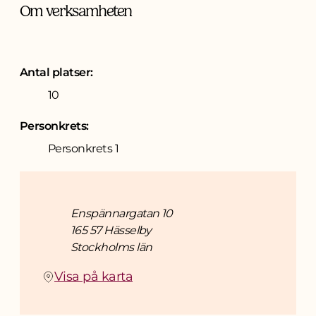
Om verksamheten
Antal platser:
10
Personkrets:
Personkrets 1
Adress
Enspännargatan 10
165 57 Hässelby
Stockholms län
(Öppnas i ny flik)
Visa på karta