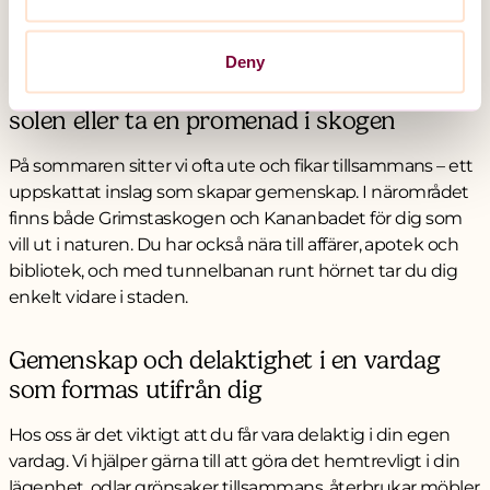
du ska känna dig trygg, sedd och kunna leva ditt liv på
dina villkor.
Deny
Nära till både natur och stadsliv – fika i
solen eller ta en promenad i skogen
På sommaren sitter vi ofta ute och fikar tillsammans – ett
uppskattat inslag som skapar gemenskap. I närområdet
finns både Grimstaskogen och Kananbadet för dig som
vill ut i naturen. Du har också nära till affärer, apotek och
bibliotek, och med tunnelbanan runt hörnet tar du dig
enkelt vidare i staden.
Gemenskap och delaktighet i en vardag
som formas utifrån dig
Hos oss är det viktigt att du får vara delaktig i din egen
vardag. Vi hjälper gärna till att göra det hemtrevligt i din
lägenhet, odlar grönsaker tillsammans, återbrukar möbler