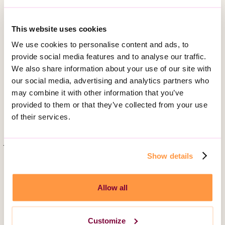
Ett hemtrevligt LSS boende
This website uses cookies
Egen lägenhet med gemensam bas – här
We use cookies to personalise content and ads, to
provide social media features and to analyse our traffic.
finns både lugn och liv
We also share information about your use of our site with
our social media, advertising and analytics partners who
Du bor i ett flerfamiljshus med hiss, cykelrum och
may combine it with other information that you’ve
gemensam tvättstuga. I din egen lägenhet har du
provided to them or that they’ve collected from your use
trygghet och integritet, och i vår gemensamma bas
of their services.
samlas vi gärna för att pyssla, baka, spela spel eller bara ta
en fika. Vi gör fint tillsammans vid högtider som påsk och
jul – och det är alltid en hjärtlig och vänlig ton mellan alla
som bor och jobbar här.
Show details
Våra medarbetare har lång erfarenhet och ett starkt
Allow all
engagemang. De ser dig, peppar dig och ger gärna det
där lilla extra som man ibland kan behöva. Hos oss finns
ett starkt huvudpersonsfokus, och vi arbetar alltid för att
Customize