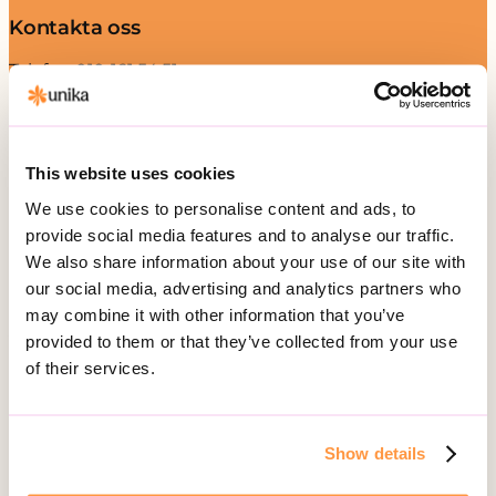
Kontakta oss
Telefon:
010-161 54 51
Besöksadress:
Hälsingegatan 49
This website uses cookies
113 31 Stockholm
We use cookies to personalise content and ads, to
Postadress:
provide social media features and to analyse our traffic.
Box 3020, 103 61 Stockholm
We also share information about your use of our site with
our social media, advertising and analytics partners who
may combine it with other information that you’ve
Vårt erbjudande
provided to them or that they’ve collected from your use
of their services.
Daglig verksamhet
Gruppbostad
Korttidsboende
Show details
Serviceboende