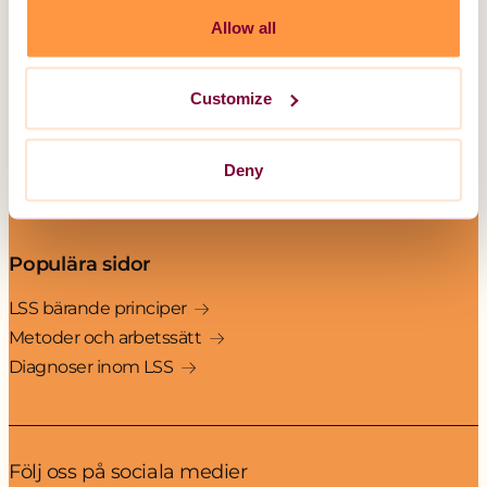
Boende för barn och ungdom
Allow all
Unika Assistans
Customize
Övrig information
Om LSS
Deny
Kontakt
Jobba hos oss
Populära sidor
LSS bärande principer
Metoder och arbetssätt
Diagnoser inom LSS
Följ oss på sociala medier