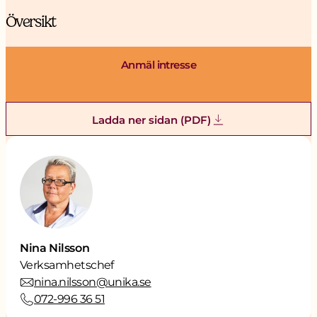
Översikt
Anmäl intresse
Ladda ner sidan (PDF)
Nina Nilsson
Verksamhetschef
nina.nilsson@unika.se
072-996 36 51