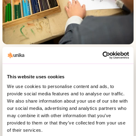
För dig som tillhör personkrets 1, enligt
LSS
This website uses cookies
På Unika Rökaholms gård, mellan Billinge och Trolleholm,
erbjuder vi ett boende i en trygg och vacker miljö där du
We use cookies to personalise content and ads, to
har möjlighet att utvecklas och känna sammanhang,
provide social media features and to analyse our traffic.
meningsfullhet och delaktighet. Vi vänder oss till dig som
We also share information about your use of our site with
tillhör personkrets 1, enligt LSS. Din upplevelse av att få ett
our social media, advertising and analytics partners who
gott bemötande och känna trygghet är en förutsättning
may combine it with other information that you’ve
för att andra delar i livet ska fungera så som på arbetet, i
provided to them or that they’ve collected from your use
fritiden och i sociala gemenskaper.
of their services.