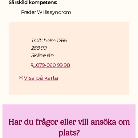
Särskild kompetens:
Prader Willis syndrom
Adress
Trolleholm 1766
268 90
Skåne län
Telefon
079-060 99 98
(Öppnas i ny flik)
Visa på karta