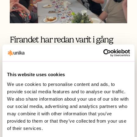
Firandet har redan varit i gång
under veckan
På flera verksamheter har
midsommarfirandet redan
This website uses cookies
uppmärksammats under veckan. Varje
We use cookies to personalise content and ads, to
verksamhet firar på sitt eget sätt, men
provide social media features and to analyse our traffic.
gemensamt är fokus på delaktighet,
We also share information about your use of our site with
gemenskap, och glädje.
our social media, advertising and analytics partners who
may combine it with other information that you’ve
provided to them or that they’ve collected from your use
Tillsammans skapar vi fina
of their services.
stunder