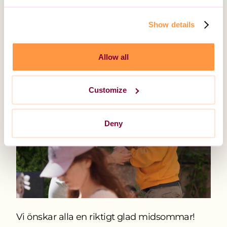
Vi är stolta över det engagemang som våra
Show details
medarbetare visar varje dag och som bidrar
till att skapa meningsfulla stunder.
Allow all
Customize
Deny
Vi önskar alla en riktigt glad midsommar!