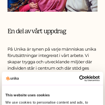
En del av vårt uppdrag
På Unika är synen på varje människas unika
förutsättningar integrerat i vårt arbete. Vi
skapar trygga och utvecklande miljöer där
individen står i centrum och där stöd ges
utifrån behov, önskemål och drömmar. På
våra verksamheter, från gruppbostäder till
daglig verksamhet, arbetar vi varje dag för
att stärka självständighet, delaktighet och
This website uses cookies
livskvalitet.
We use cookies to personalise content and ads, to