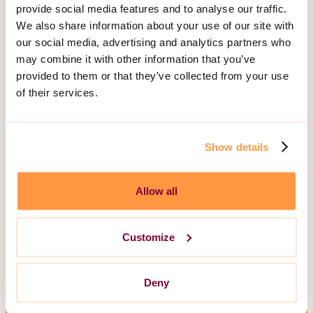
provide social media features and to analyse our traffic.
We also share information about your use of our site with
Tillsammans för ett mer
our social media, advertising and analytics partners who
inkluderande samhälle
may combine it with other information that you’ve
provided to them or that they’ve collected from your use
of their services.
Rocka sockorna är ett enkelt sätt att visa sitt
stöd, men också en möjlighet att bidra till
Show details
ökad medvetenhet och motverka fördomar.
Den 21 mars vill vi uppmuntra alla att delta
och uppmärksamma vikten av ett samhälle
Allow all
där alla får plats, precis som de är.
Customize
Läs mer om hur vi jobbar
Hitta verksamhet
Deny