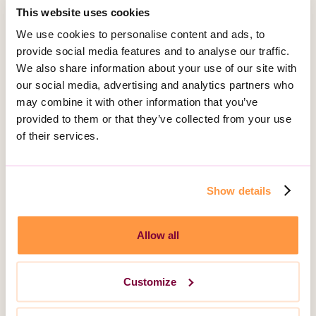
This website uses cookies
We use cookies to personalise content and ads, to
provide social media features and to analyse our traffic.
We also share information about your use of our site with
4. Vem delar vi dina personuppgifter
our social media, advertising and analytics partners who
med?
may combine it with other information that you’ve
provided to them or that they’ve collected from your use
of their services.
5. Inget automatiserat beslutsfattande
Show details
Allow all
6. Hur kontaktar du Attendo kring
dataskyddsfrågor?
Customize