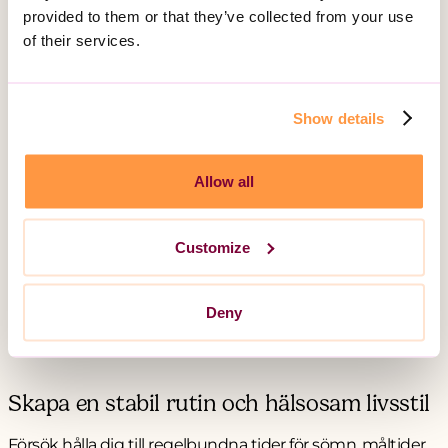
provided to them or that they’ve collected from your use
Regelbunden medicinsk uppföljning och ett starkt
of their services.
stödnätverk av familj och vänner är viktigt för att navigera
livet med bipolär sjukdom.
Show details
Allow all
Vad du själv kan göra för att underlätta
Customize
vardagen
Det finns flera sätt som kan hjälpa dig att göra
Deny
vardagen mer hanterbar trots din diagnos.
Skapa en stabil rutin och hälsosam livsstil
Försök hålla dig till regelbundna tider för sömn, måltider