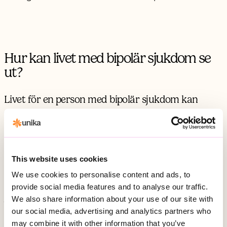
Hur kan livet med bipolär sjukdom se
ut?
Livet för en person med bipolär sjukdom kan
variera beroende på omständigheter och hur väl
din behandling fungerar. För dig med bipolär
sjukdom kan vardagen vara en berg- och dalbana
av känslomässiga och energimässiga svängningar.
This website uses cookies
We use cookies to personalise content and ads, to
Utmaningarna påverkar allt från dina relationer till ditt
provide social media features and to analyse our traffic.
yrkesliv. Du kan växla från att vara högfungerande och
We also share information about your use of our site with
självständig, till att behöva stöd under dina maniska eller
our social media, advertising and analytics partners who
depressiva perioder.
may combine it with other information that you’ve