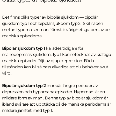
Det finns olika typer av bipolär sjukdom — bipolär
sjukdom typ 1 och bipolär sjukdom typ 2. Skillnaden
mellan typerna ser man främst i svårighetsgraden av de
maniska episoderna.
Bipolär sjukdom typ 1
kallades tidigare för
manodepressiv sjukdom. Typ 1 kännetecknas av kraftiga
maniska episoder följt av djup depression. Båda
tillstånden kan bli så pass allvarliga att du behöver akut
vård.
Bipolär sjukdom typ 2
innebär längre perioder av
depression och hypomana episoder. Hypomani är en
mildare form av mani. Denna typ av bipolär sjukdom är
ibland svårare att upptäcka då de maniska perioderna är
mildare jämfört med typ 1.