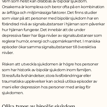
Vem som helst kan drabbas av bipolär sjukdom.
Orsakerna är komplexa och beror ofta på en kombination
av ärftliga och miljömässiga faktorer. Det finns studier
som visar på att personer med bipolär sjukdom har en
förändrad nivå av signalsubstanser i hjärnan som påverkar
hur hjärnan fungerar. Det innebär att de under
depressiva faser har låga nivåer av signalsubstanser som
reglerar humör, energi och uppmärksamhet. I maniska
episoder ökar samma signalsubstanser till överaktiva
nivåer.
Risken att utveckla sjukdomen är högre hos personer
som har historik av bipolär sjukdom inom familjen.
Stressfulla livshändelser, stora livsförändringar eller
traumatiska upplevelser kan också utlösa episoder av
mani eller depression hos personer med anlag för
sjukdomen.
Olika typer av bipolär sjukdom