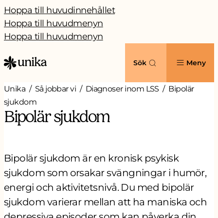
Hoppa till huvudinnehållet
Hoppa till huvudmenyn
Hoppa till huvudmenyn
Sök
Meny
Unika
Så jobbar vi
Diagnoser inom LSS
Bipolär
sjukdom
Bipolär sjukdom
Bipolär sjukdom är en kronisk psykisk
sjukdom som orsakar svängningar i humör,
energi och aktivitetsnivå. Du med bipolär
sjukdom varierar mellan att ha maniska och
depressiva episoder som kan påverka din